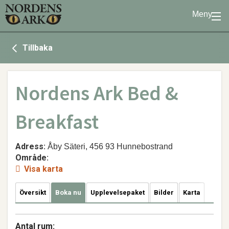
Meny
Stöd oss
Tillbaka
Besök oss
Djuren
Bevarande
Nordens Ark Bed &
Utbildning
Breakfast
Boende
Konferens
Adress
: Åby Säteri, 456 93 Hunnebostrand
Område
:
Visa karta
Om oss
|
Öppettider
|
Press
Sök
Översikt
Boka nu
Upplevelsepaket
Bilder
Karta
Antal rum: